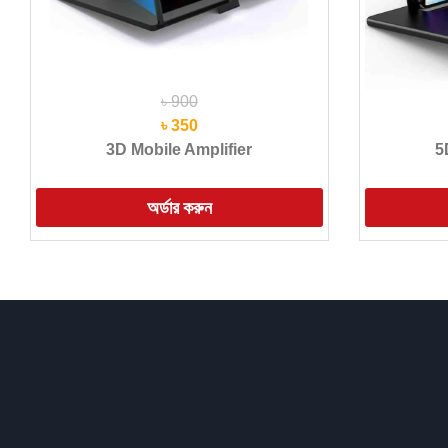
৳ 900
৳ 350
3D Mobile Amplifier
5