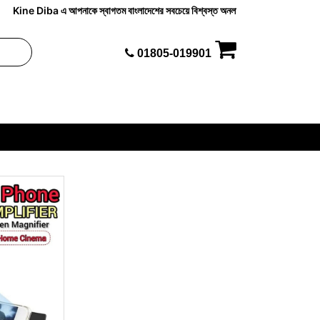
Kine Diba এ আপনাকে স্বাগতম বাংলাদেশের সবচেয়ে বিশ্বস্ত অনলাইন সুপার শপ, kinediba.com আপনার ন
01805-019901