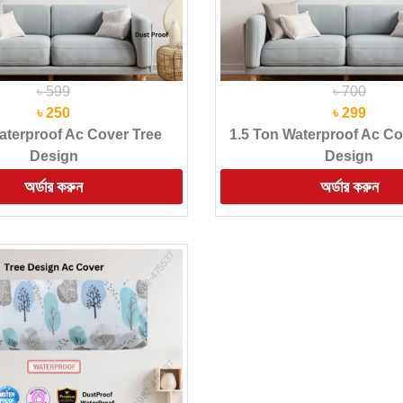
৳ 599
৳ 700
৳ 250
৳ 299
aterproof Ac Cover Tree
1.5 Ton Waterproof Ac C
Design
Design