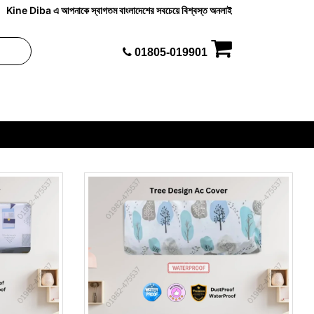
e Diba এ আপনাকে স্বাগতম বাংলাদেশের সবচেয়ে বিশ্বস্ত অনলাইন সুপার শপ, kinediba.com আপনার নিত্য
01805-019901