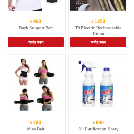
৳ 990
৳ 1250
Back Support Belt
T9 Electric Rechargeable
Trimer
৳ 790
৳ 890
Miss Belt
Oil Purification Spray