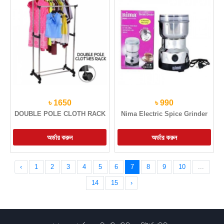
৳ 1650
৳ 990
DOUBLE POLE CLOTH RACK
Nima Electric Spice Grinder
‹
1
2
3
4
5
6
7
8
9
10
...
14
15
›