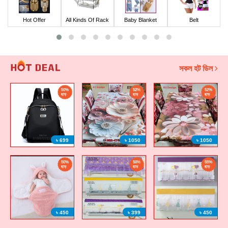
All Kinds Of Rack
Baby Blanket
Belt
Hanger
সকল হট ডিল
52%
52%
52%
ছাড়
ছাড়
ছাড়
৳ 1050
৳ 1050
৳ 1050
50%
55%
58%
ছাড়
ছাড়
ছাড়
৳ 399
৳ 450
৳ 550