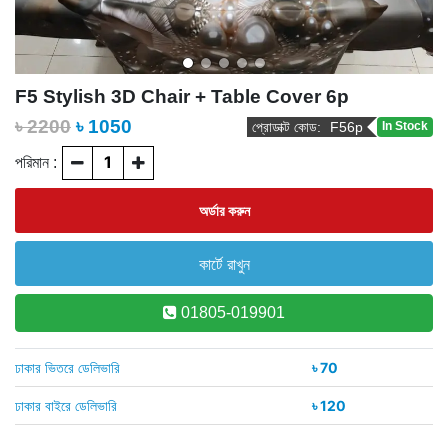
F5 Stylish 3D Chair + Table Cover 6p
৳ 2200
৳
1050
প্রোডাক্ট কোড:
F56p
In Stock
পরিমান :
01805-019901
ঢাকার ভিতরে ডেলিভারি
৳ 70
ঢাকার বাইরে ডেলিভারি
৳ 120