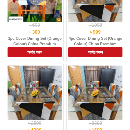
৳ 600
৳ 1998
৳ 300
৳ 999
1pc Cover Dining Set (Orange
4pc Cover Dining Set (Orange
Colour) China Premium
Colour) China Premium
Quality Chair Cover
Quality Chair Cover
৳ 2598
৳ 3398